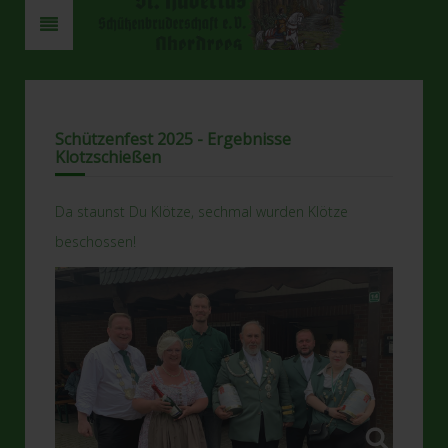
Schützenfest 2025 - Ergebnisse
Klotzschießen
Da staunst Du Klötze, sechmal wurden Klötze
beschossen!