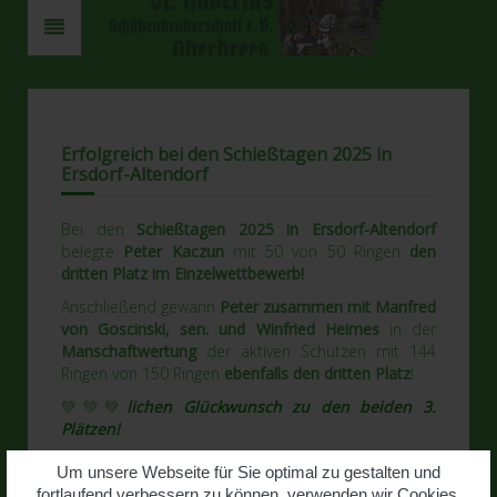
Erfolgreich bei den Schießtagen 2025 in
Ersdorf-Altendorf
Bei den
Schießtagen 2025 in Ersdorf-Altendorf
belegte
Peter Kaczun
mit 50 von 50 Ringen
den
dritten Platz im Einzelwettbewerb!
Anschließend gewann
Peter zusammen mit Manfred
von Goscinski, sen. und Winfried Heimes
in der
Manschaftwertung
der aktiven Schützen mit 144
Ringen von 150 Ringen
ebenfalls den dritten Platz
!
💚💚💚
lichen Glückwunsch zu den beiden 3.
Plätzen!
Um unsere Webseite für Sie optimal zu gestalten und
fortlaufend verbessern zu können, verwenden wir Cookies.