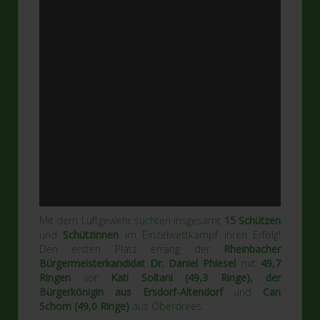
Mit dem Luftgewehr suchten insgesamt
15 Schützen
und
Schützinnen
im Einzelwettkampf ihren Erfolg!
Den ersten Platz errang der
Rheinbacher
Bürgermeisterkandidat Dr. Daniel Phiesel
mit
49,7
Ringen
vor
Kati Soltani (49,3 Ringe), der
Bürgerkönigin aus Ersdorf-Altendorf
und
Can
Schorn (49,0 Ringe)
aus Oberdrees.