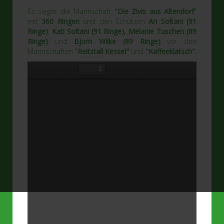
Es siegte die Mannschaft
"Die Zivis aus Altendorf
"
mit
360 Ringen
und den Schützen
Ari Soltani (91
Ringe)
,
Kati Soltani (91 Ringe), Melanie Tuschen (89
Ringe)
und
Bjorn Wilke (89 Ringe)
vor den
Mannschaften "
Reitstall Kessel
"
und
"Kaffeeklatsch".