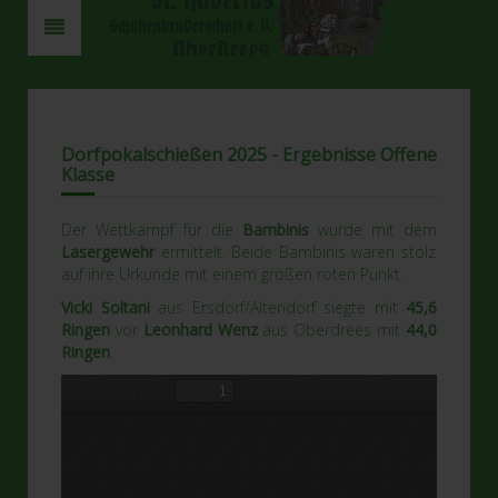
Dorfpokalschießen 2025 - Ergebnisse Offene
Klasse
Der Wettkampf für die
Bambinis
wurde mit dem
Lasergewehr
ermittelt. Beide Bambinis waren stolz
auf ihre Urkunde mit einem großen roten Punkt.
Vicki Soltani
aus Ersdorf/Altendorf siegte mit
45,6
Ringen
vor
Leonhard Wenz
aus Oberdrees mit
44,0
Ringen
.